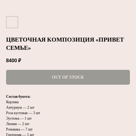
ЦВЕТОЧНАЯ КОМПОЗИЦИЯ «ПРИВЕТ
СЕМЬЕ»
8400
₽
OUT OF STOCK
Состав букета:
Корзина
Антуриум — 2 шт
Роза кустовая — 3 шт
Эустома — 1 шт
Люпин — 2 шт
Ромашка — 7 шт
Гортензия — 1 шт